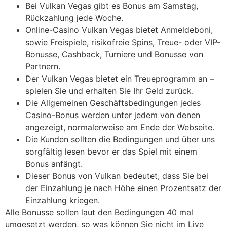
Bei Vulkan Vegas gibt es Bonus am Samstag,
Rückzahlung jede Woche.
Online-Casino Vulkan Vegas bietet Anmeldeboni,
sowie Freispiele, risikofreie Spins, Treue- oder VIP-
Bonusse, Cashback, Turniere und Bonusse von
Partnern.
Der Vulkan Vegas bietet ein Treueprogramm an –
spielen Sie und erhalten Sie Ihr Geld zurück.
Die Allgemeinen Geschäftsbedingungen jedes
Casino-Bonus werden unter jedem von denen
angezeigt, normalerweise am Ende der Webseite.
Die Kunden sollten die Bedingungen und über uns
sorgfältig lesen bevor er das Spiel mit einem
Bonus anfängt.
Dieser Bonus von Vulkan bedeutet, dass Sie bei
der Einzahlung je nach Höhe einen Prozentsatz der
Einzahlung kriegen.
Alle Bonusse sollen laut den Bedingungen 40 mal
umgesetzt werden, so was können Sie nicht im Live