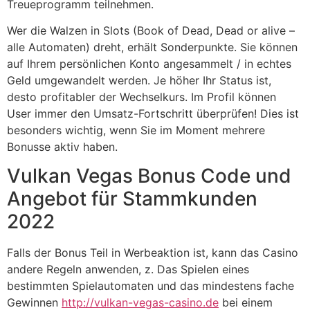
Treueprogramm teilnehmen.
Wer die Walzen in Slots (Book of Dead, Dead or alive –
alle Automaten) dreht, erhält Sonderpunkte. Sie können
auf Ihrem persönlichen Konto angesammelt / in echtes
Geld umgewandelt werden. Je höher Ihr Status ist,
desto profitabler der Wechselkurs. Im Profil können
User immer den Umsatz-Fortschritt überprüfen! Dies ist
besonders wichtig, wenn Sie im Moment mehrere
Bonusse aktiv haben.
Vulkan Vegas Bonus Code und
Angebot für Stammkunden
2022
Falls der Bonus Teil in Werbeaktion ist, kann das Casino
andere Regeln anwenden, z. Das Spielen eines
bestimmten Spielautomaten und das mindestens fache
Gewinnen
http://vulkan-vegas-casino.de
bei einem