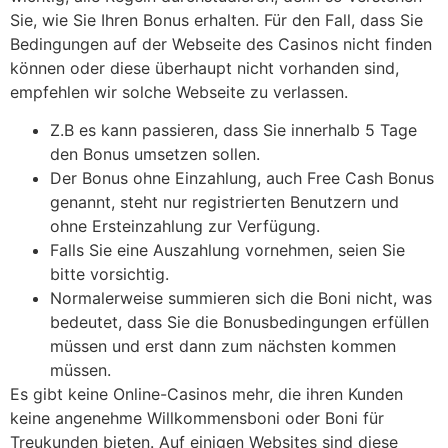
Sie, wie Sie Ihren Bonus erhalten. Für den Fall, dass Sie
Bedingungen auf der Webseite des Casinos nicht finden
können oder diese überhaupt nicht vorhanden sind,
empfehlen wir solche Webseite zu verlassen.
Z.B es kann passieren, dass Sie innerhalb 5 Tage
den Bonus umsetzen sollen.
Der Bonus ohne Einzahlung, auch Free Cash Bonus
genannt, steht nur registrierten Benutzern und
ohne Ersteinzahlung zur Verfügung.
Falls Sie eine Auszahlung vornehmen, seien Sie
bitte vorsichtig.
Normalerweise summieren sich die Boni nicht, was
bedeutet, dass Sie die Bonusbedingungen erfüllen
müssen und erst dann zum nächsten kommen
müssen.
Es gibt keine Online-Casinos mehr, die ihren Kunden
keine angenehme Willkommensboni oder Boni für
Treukunden bieten. Auf einigen Websites sind diese