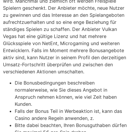
wird. Manchmal und ziemlich oft werden Freispiele
Spielern geschenkt. Der Anbieter möchte, neue Nutzer
zu gewinnen und das Interesse an den Spielangeboten
aufrechtzuerhalten und so eine enge Beziehung für
ständiges Spielen zu schaffen. Der Anbieter Vulkan
Vegas hat eine gültige Lizenz und hat mehrere
Glücksspiele von NetEnt, Microgaming und weiteren
Entwicklern. Falls im Moment mehrere Bonusangebote
aktiv sind, kann Nutzer in seinem Profil den derzeitigen
Umsatz-Fortschritt überprüfen und zwischen den
verschiedenen Aktionen umschalten.
Die Bonusbedingungen beschreiben
normalerweise, wie Sie dieses Angebot in
Anspruch nehmen können, wie viel Zeit haben
Kunden.
Falls der Bonus Teil in Werbeaktion ist, kann das
Casino andere Regeln anwenden, z.
Bitte dabei beachten, Ihren Bonusguthaben dürfen