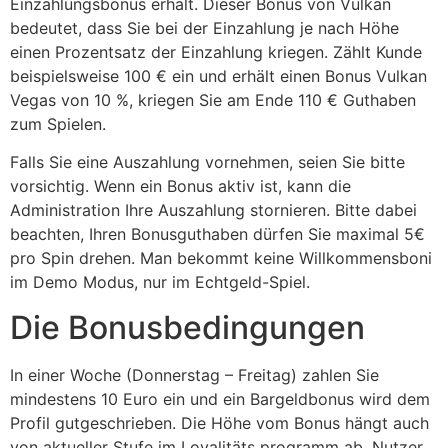
Einzahlungsbonus erhält. Dieser Bonus von Vulkan
bedeutet, dass Sie bei der Einzahlung je nach Höhe
einen Prozentsatz der Einzahlung kriegen. Zählt Kunde
beispielsweise 100 € ein und erhält einen Bonus Vulkan
Vegas von 10 %, kriegen Sie am Ende 110 € Guthaben
zum Spielen.
Falls Sie eine Auszahlung vornehmen, seien Sie bitte
vorsichtig. Wenn ein Bonus aktiv ist, kann die
Administration Ihre Auszahlung stornieren. Bitte dabei
beachten, Ihren Bonusguthaben dürfen Sie maximal 5€
pro Spin drehen. Man bekommt keine Willkommensboni
im Demo Modus, nur im Echtgeld-Spiel.
Die Bonusbedingungen
In einer Woche (Donnerstag – Freitag) zahlen Sie
mindestens 10 Euro ein und ein Bargeldbonus wird dem
Profil gutgeschrieben. Die Höhe vom Bonus hängt auch
von aktueller Stufe im Loyalitäts programm ab. Nutzer