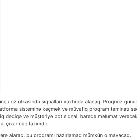
nçu öz ölkəsində siqnalları vaxtında alacaq. Proqnoz günün
latforma sisteminə keçmək və müvafiq proqram təminatı seç
qiq dəqiqə və müştəriyə bot siqnalı barədə məlumat verəcək
ul çıxarmaq lazımdır.
nəzərə alaraq, bu proqramı hazırlamaq mümkün olmayacaq.