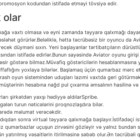
 promosyon kodundan istifadə etməyi tövsiyə edir.
 olar
ağa vaxtı olmasa və eyni zamanda təyyarə qalxmağı dayandı
ləhət görürlər.Beləliklə, hətta təcrübəsiz bir oyuncu da Avi
recek düyməni sıxın. Yeni başlayanlar tərtibatçıların dürüst
asından istifadə edirlər.Bunun sayəsində Aviator oyunu giri
sir göstərə bilməz.Müvafiq göstəricilərin hesablanmasına y
şəffaflığını yoxlaya bilərlər. Başlamaq üçün qumarbaz mərc
crash oyun sistemindən uduşları lazımi vaxtda geri götürm
müştərinin hesabına nağd pul çıxarma əmsalının hasilinə v
rları şirkətdən yaxşı hədiyyə aldılarSpribe.
gələn turun nəticələrini proqnozlaşdıra bilər.
barədə məlumat verəcəkdir.
qdan sonra virtual təyyarə qalxmağa başlayır.İstifadəçi is
iz qumarbazlar uçuşun zirvəsini gözləyir və yalnız bundan 
ün yatırılmış vəsaitlərin itirilməsinə səbəb olur.Ən təcrüb