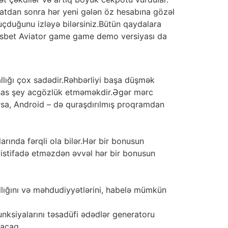
yatdan sonra hər yeni gələn öz hesabına gözəl
çduğunu izləyə bilərsiniz.Bütün qaydalara
 Mosbet Aviator game game demo versiyası da
lığı çox sadədir.Rəhbərliyi başa düşmək
əsas şey acgözlük etməməkdir.Əgər mərc
ursa, Android – də quraşdırılmış proqramdan
ında fərqli ola bilər.Hər bir bonusun
ya istifadə etməzdən əvvəl hər bir bonusun
ığını və məhdudiyyətlərini, habelə mümkün
nksiyalarını təsadüfi ədədlər generatoru
yacaq.