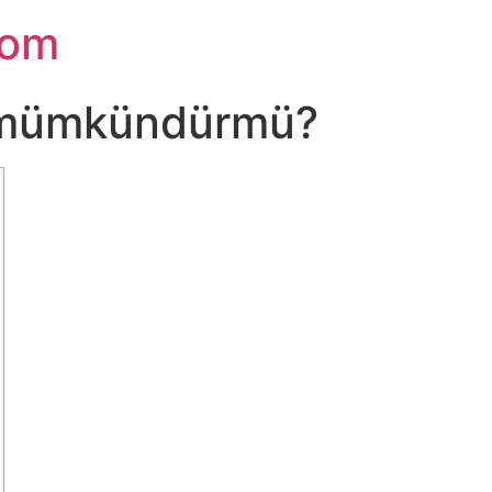
com
 mümkündürmü?