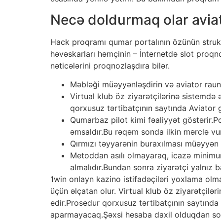
Necə doldurmaq olar avi
Hack proqramı qumar portalının özünün struktu
həvəskarları həmçinin – İnternetdə slot proqno
nəticələrini proqnozlaşdıra bilər.
Məbləği müəyyənləşdirin və aviator rau
Virtual klub öz ziyarətçilərinə sistemdə
qorxusuz tərtibatçının saytında Aviat
Qumarbaz pilot kimi fəaliyyət göstərir.
əmsaldır.Bu rəqəm sonda ilkin mərclə vu
Qırmızı təyyarənin buraxılması müəyyən b
Metoddan asılı olmayaraq, icazə minimum
almalıdır.Bundan sonra ziyarətçi yalnız 
1win onlayn kazino istifadəçiləri yoxlama olm
üçün əlçatan olur. Virtual klub öz ziyarətçil
edir.Prosedur qorxusuz tərtibatçının saytın
aparmayacaq.Şəxsi hesaba daxil olduqdan son