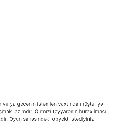
 və ya gecənin istənilən vaxtında müştəriyə
mək lazımdır. Qırmızı təyyarənin buraxılması
dir. Oyun sahəsindəki obyekt istədiyiniz