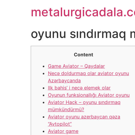
metalurgicadala.
oyunu sındırmaq
Content
Game Aviator – Qaydalar
Necə doldurmaq olar aviator oyunu
Azərbaycanda
Ilk bahis’ i necə elemek olar
Oyunun funksionallığı Aviator oyunu
Aviator Hack – oyunu sındırmaq
mümkündürmü?
Aviator oyunu azerbaycan qəza
“Avtopilot”
Aviator game