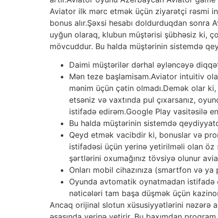
Aviator ilk mərc etmək üçün ziyarətçi rəsmi i
bonus alır.Şəxsi hesabı doldurduqdan sonra A
uyğun olaraq, klubun müştərisi şübhəsiz ki, 
mövcuddur. Bu halda müştərinin sistemdə qe
Daimi müştərilər dərhal əyləncəyə diqqə
Mən teze başlamisam.Aviator intuitiv o
mənim üçün çətin olmadı.Demək olar ki,
etsəniz və vaxtında pul çıxarsanız, oyun
istifadə edirəm.Google Play vasitəsilə end
Bu halda müştərinin sistemdə qeydiyyat
Qeyd etmək vacibdir ki, bonuslar və pro
istifadəsi üçün yerinə yetirilməli olan ö
şərtlərini oxumağınız tövsiyə olunur avi
Onları mobil cihazınıza (smartfon və ya
Oyunda avtomatik oynatmadan istifadə e
nəticələri tam başa düşmək üçün kazinon
Ancaq orijinal slotun xüsusiyyətlərini nəzərə
əsasında yerinə yetirir. Bu baxımdan proqram