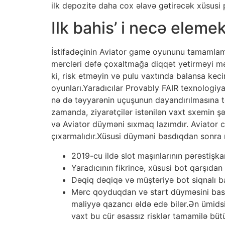
ilk depozitə daha cox əlavə gətirəcək xüsusi
Ilk bahis’ i necə elemek
İstifadəçinin Aviator game oyununu tamamlam
mərcləri dəfə çoxaltmağa diqqət yetirməyi məs
ki, risk etməyin və pulu vaxtında balansa keci
oyunları.Yaradıcılar Provably FAIR texnologiy
nə də təyyarənin uçuşunun dayandırılmasına tə
zamanda, ziyarətçilər istənilən vaxt sxemin 
və Aviator düyməni sıxmaq lazımdır. Aviator 
çıxarmalıdır.Xüsusi düyməni basdıqdan sonra 
2019-cu ildə slot maşınlarının pərəstişka
Yaradıcının fikrincə, xüsusi bot qarşıdan 
Dəqiq dəqiqə və müştəriyə bot siqnalı 
Mərc qoyduqdan və start düyməsini basdı
maliyyə qazancı əldə edə bilər.Ən ümids
vaxt bu cür əsassız risklər tamamilə büt