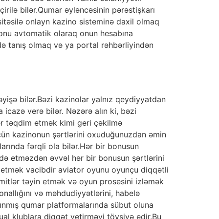
çirilə bilər.Qumar əyləncəsinin pərəstişkarı
sitəsilə onlayn kazino sisteminə daxil olmaq
yonu avtomatik olaraq onun hesabına
də tanış olmaq və ya portal rəhbərliyindən
işə bilər.Bəzi kazinolar yalnız qeydiyyatdan
cazə verə bilər. Nəzərə alın ki, bəzi
ər təqdim etmək kimi geri çəkilmə
üçün kazinonun şərtlərini oxuduğunuzdan əmin
ında fərqli ola bilər.Hər bir bonusun
ifadə etməzdən əvvəl hər bir bonusun şərtlərini
etmək vacibdir aviator oyunu oyunçu diqqətli
imitlər təyin etmək və oyun prosesini izləmək
allığını və məhdudiyyətlərini, habelə
nınmış qumar platformalarında sübut oluna
tual klublara diqqət yetirməyi tövsiyə edir.Bu