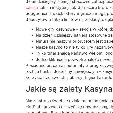
dzień dzisiejszy istnieją stosowne zabezpie
casino
takich instytucji jak Gamecare które
udogodnienia dzięki którym gracze mogą prow
depozytów a także limitów na zakłady, dzięk
Nowe gry kasynowe – sekcja w której dz
Na dzień dzisiejszy istnieją stosowne 
Naturalnie naszym priorytetem jest za
Nasze kasyno to nie tylko gry hazardow
Tylko tutaj znajdą Państwo wielomilion
Jedno kliknięcie pozwoli znaleźć nowe, 
Posiadane przez nas automaty z progresywn
rozbije banku. Jesteśmy największym – kasy
korzystać ze swoich ulubionych gier hazar
Jakie są zalety Kasyna
Nasza strona świetnie działa na urządzeniac
HotSlots pozwala cieszyć się nowoczesną, d
internetowe dba o komfort i wygodę gracza o