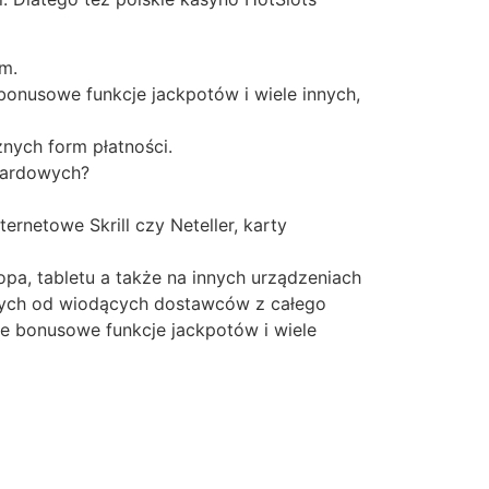
m.
onusowe funkcje jackpotów i wiele innych,
nych form płatności.
zardowych?
rnetowe Skrill czy Neteller, karty
pa, tabletu a także na innych urządzeniach
ących od wiodących dostawców z całego
e bonusowe funkcje jackpotów i wiele