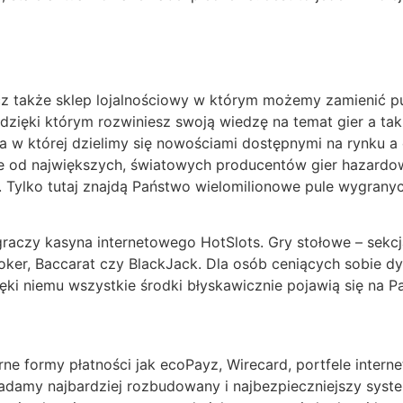
cz także sklep lojalnościowy w którym możemy zamienić pu
 dzięki którym rozwiniesz swoją wiedzę na temat gier a ta
w której dzielimy się nowościami dostępnymi na rynku a 
od największych, światowych producentów gier hazardowy
 Tylko tutaj znajdą Państwo wielomilionowe pule wygranych,
raczy kasyna internetowego HotSlots. Gry stołowe – sekcj
 Poker, Baccarat czy BlackJack. Dla osób ceniących sobie
ięki niemu wszystkie środki błyskawicznie pojawią się na P
 formy płatności jak ecoPayz, Wirecard, portfele internet
adamy najbardziej rozbudowany i najbezpieczniejszy syst