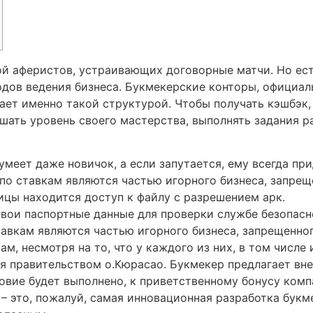
ой аферистов, устраивающих договорные матчи. Но есть
одов ведения бизнеса. Букмекерские конторы, официа
пает именно такой структурой. Чтобы получать кэшбэк
ать уровень своего мастерства, выполнять задания р
меет даже новичок, а если запутается, ему всегда пр
по ставкам являются частью игорного бизнеса, запрещ
ицы находится доступ к файлу с разрешением арк.
свои паспортные данные для проверки службе безопасн
тавкам являются частью игорного бизнеса, запрещенног
м, несмотря на то, что у каждого из них, в том числе 
ая правительством о.Кюрасао. Букмекер предлагает вне
ловие будет выполнено, к приветственному бонусу комп
– это, пожалуй, самая инновационная разработка букм