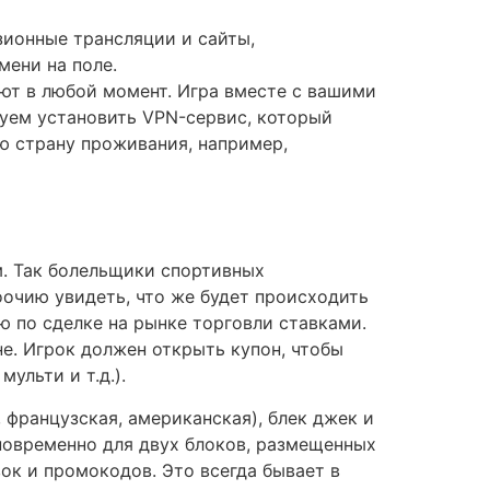
зионные трансляции и сайты,
мени на поле.
уют в любой момент. Игра вместе с вашими
дуем установить VPN-сервис, который
ю страну проживания, например,
м. Так болельщики спортивных
очию увидеть, что же будет происходить
 по сделке на рынке торговли ставками.
не. Игрок должен открыть купон, чтобы
ульти и т.д.).
 французская, американская), блек джек и
дновременно для двух блоков, размещенных
к и промокодов. Это всегда бывает в