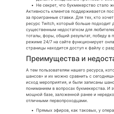
Не секрет, что букмекерство стало 
Активность клиентов поддерживается пос
за проигранные ставки. Для тех, кто хоч
ресурс Twitch, который больше подходит д
существенным недостатком для любителей
тоталы, форы, общий результат, победу в 
режиме 24/7 на сайте функционирует онла
страницы находится доступ к файлу с раз
Преимущества и недост
А тем пользователям нашего ресурса, кот
шансов» и их можно сравнить с сегодняшн
исход мероприятия, и были записаны шанс
пониманием в вопросах букмекерства. И э
мощной базе, заложенной ранее и нередко 
отличными первопроходцами.
Прямых эфиров, как таковых, у опера