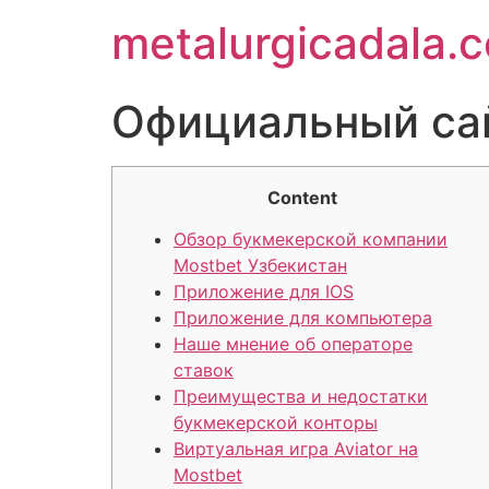
metalurgicadala.
Официальный сай
Content
Обзор букмекерской компании
Mostbet Узбекистан
Приложение для IOS
Приложение для компьютера
Наше мнение об операторе
ставок
Преимущества и недостатки
букмекерской конторы
Виртуальная игра Aviator на
Mostbet