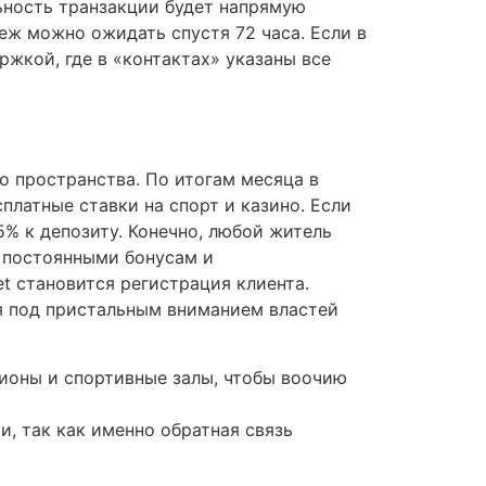
ьность транзакции будет напрямую
теж можно ожидать спустя 72 часа. Если в
ржкой, где в «контактах» указаны все
о пространства. По итогам месяца в
латные ставки на спорт и казино. Если
5% к депозиту. Конечно, любой житель
 постоянными бонусам и
t становится регистрация клиента.
ся под пристальным вниманием властей
ионы и спортивные залы, чтобы воочию
, так как именно обратная связь