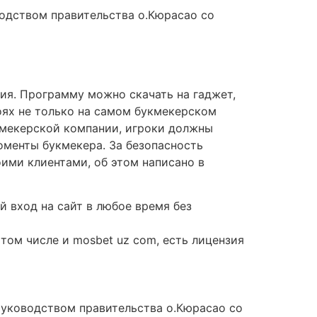
одством правительства о.Кюрасао со
ия. Программу можно скачать на гаджет,
оях не только на самом букмекерском
мекерской компании, игроки должны
оменты букмекера. За безопасность
ими клиентами, об этом написано в
вход на сайт в любое время без
 том числе и mosbet uz com, есть лицензия
руководством правительства о.Кюрасао со