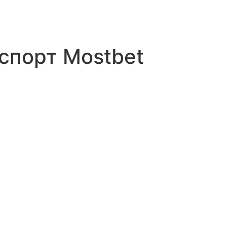
спорт Mostbet