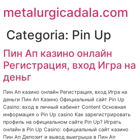
metalurgicadala.com
Categoria:
Pin Up
Пин Ап казино онлайн
Регистрация, вход Игра на
деньг
Пин Ап казино онлайн Регистрация, вход Игра на
деньги Пин Ап Казино Официальный сайт Pin Up
Casino: вход в личный кабинет Content Основная
информация о Pin Up casino Как зарегистрировать
профиль на официальном сайте Pin Up? Играть
онлайн в Pin Up Casino: официальный сайт казино
Пин Ап Депозит и вывод выигрыша в Пин Ап