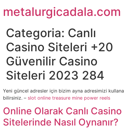
metalurgicadala.com
Categoria:
Canlı
Casino Siteleri +20
Güvenilir Casino
Siteleri 2023 284
Yeni güncel adresler için bizim ayna adresimizi kullana
bilirsiniz. –
slot online treasure mine power reels
Online Olarak Canlı Casino
Sitelerinde Nasıl Oynanır?